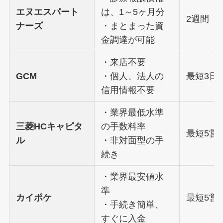
エヌエスパート
は、1～5ヶ月分
2週間
ナーズ
・まとまった資
金調達が可能
・来店不要
GCM
・個人、法人の
最短3日
信用情報不要
・業界最低水準
三菱HCキャピタ
の手数料率
最短5営
ル
・非対面型の手
続き
・業界最安値水
準
カイポケ
最短5営
・手続き簡単、
すぐに入金