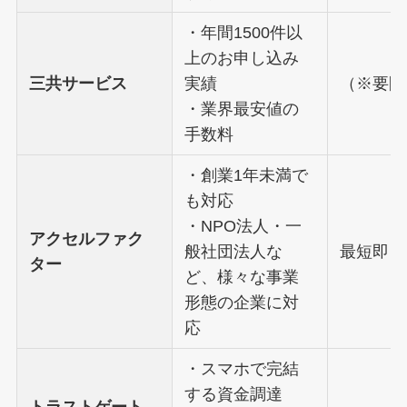
・年間1500件以
上のお申し込み
三共サービス
実績
（※要問
・業界最安値の
手数料
・創業1年未満で
も対応
・NPO法人・一
アクセルファク
般社団法人な
最短即日
ター
ど、様々な事業
形態の企業に対
応
・スマホで完結
する資金調達