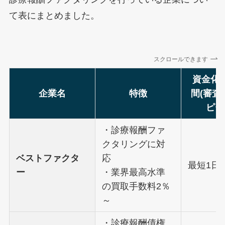
て表にまとめました。
スクロールできます
資金化
企業名
特徴
間(審査
ピー
・診療報酬ファ
クタリングに対
ベストファクタ
応
最短1日
ー
・業界最高水準
の買取手数料2％
～
・診療報酬債権