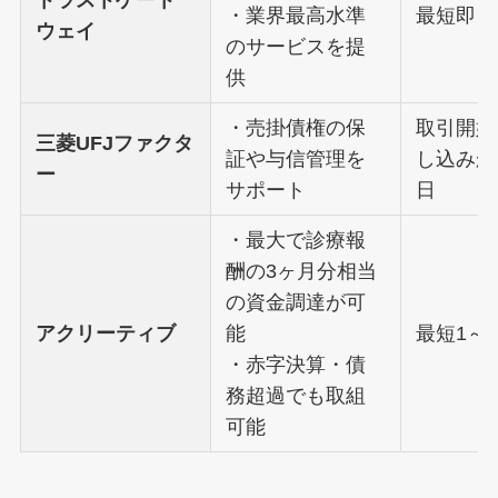
トラストゲート
・業界最高水準
最短即日
ウェイ
のサービスを提
供
・売掛債権の保
取引開始
三菱UFJファクタ
証や与信管理を
し込みか
ー
サポート
日
・最大で診療報
酬の3ヶ月分相当
の資金調達が可
アクリーティブ
能
最短1～
・赤字決算・債
務超過でも取組
可能